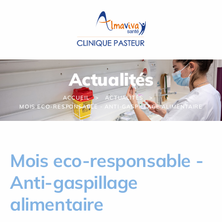
Panneau de gestion des cookies
Actualités
ACCUEIL
ACTUALITÉS
MOIS ECO-RESPONSABLE - ANTI-GASPILLAGE ALIMENTAIRE
Mois eco-responsable -
Anti-gaspillage
alimentaire