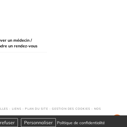
ver un médecin /
ndre un rendez-vous
LLES
-
LIENS
-
PLAN DU SITE
-
GESTION DES COOKIES
-
NOS
refuser
Personnaliser
Politique de confidentialité