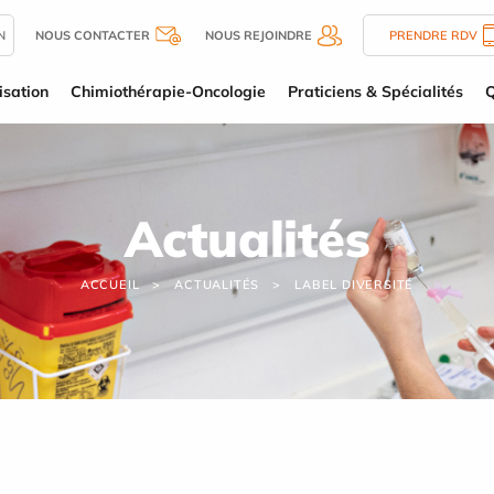
N
NOUS CONTACTER
NOUS REJOINDRE
PRENDRE RDV
isation
Chimiothérapie-Oncologie
Praticiens & Spécialités
Q
Actualités
ACCUEIL
ACTUALITÉS
LABEL DIVERSITÉ