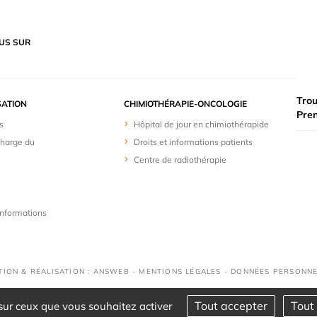
US SUR
Trou
SATION
CHIMIOTHÉRAPIE-ONCOLOGIE
Pre
s
Hôpital de jour en chimiothérapide
charge du
Droits et informations patients
Centre de radiothérapie
 informations
TION & RÉALISATION : ANSWEB -
MENTIONS LÉGALES
-
DONNÉES PERSONNE
Tout accepter
Tout 
 sur ceux que vous souhaitez activer