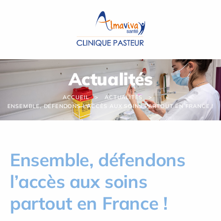
Panneau de gestion des cookies
Actualités
ACCUEIL
ACTUALITÉS
ENSEMBLE, DÉFENDONS L’ACCÈS AUX SOINS PARTOUT EN FRANCE !
Ensemble, défendons
l’accès aux soins
partout en France !