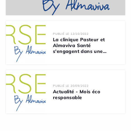
PUBLIÉ LE 12/10/2022
La clinique Pasteur et
Almaviva Santé
s'engagent dans une...
PUBLIÉ LE 20/09/2022
Actualité - Mois éco
responsable