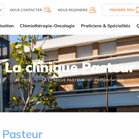
N
NOUS CONTACTER
NOUS REJOINDRE
PRENDRE RDV
isation
Chimiothérapie-Oncologie
Praticiens & Spécialités
Q
La clinique Pasteur
ACCUEIL
LA CLINIQUE PASTEUR
PRÉSENTATION
 Pasteur