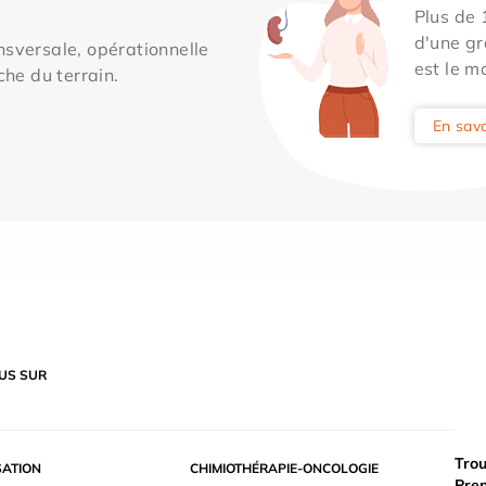
Plus de
d'une gr
sversale, opérationnelle
est le m
che du terrain.
En savo
US SUR
Trou
SATION
CHIMIOTHÉRAPIE-ONCOLOGIE
Pre