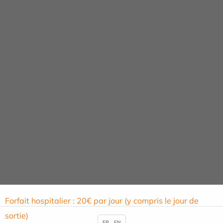
Participations obligatoires liées à
votre séjour
Conformément à la règlementation en vigueur, certains
frais vous seront demandés. Ils ne sont pas remboursés
par l'Assurance Maladie mais peuvent éventuellement
être pris en charge par votre mutuelle ou votre
complémentaire santé. Renseignez-vous auprès d'elle.
Des cas d’exonérations existent notamment pour les
bénéficiaires de la Complémentaire santé solidaire ou de
l'aide médicale d'État. Retrouvez la liste complète des
exonérations sur le site
ameli.fr
.
Forfait hospitalier : 20€ par jour (y compris le jour de
sortie)
FR
EN