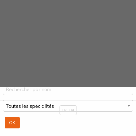
Panneau de gestion des cookies
Praticiens & Spécialités
ACCUEIL
PRATICIENS & SPÉCIALITÉS
FR
EN